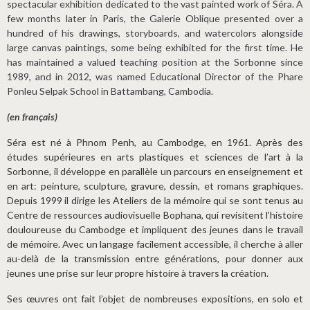
spectacular exhibition dedicated to the vast painted work of Séra. A
few months later in Paris, the Galerie Oblique presented over a
hundred of his drawings, storyboards, and watercolors alongside
large canvas paintings, some being exhibited for the first time. He
has maintained a valued teaching position at the Sorbonne since
1989, and in 2012, was named Educational Director of the Phare
Ponleu Selpak School in Battambang, Cambodia.
(en français)
Séra est né à Phnom Penh, au Cambodge, en 1961. Après des
études supérieures en arts plastiques et sciences de l’art à la
Sorbonne, il développe en parallèle un parcours en enseignement et
en art: peinture, sculpture, gravure, dessin, et romans graphiques.
Depuis 1999 il dirige les Ateliers de la mémoire qui se sont tenus au
Centre de ressources audiovisuelle Bophana, qui revisitent l’histoire
douloureuse du Cambodge et impliquent des jeunes dans le travail
de mémoire. Avec un langage facilement accessible, il cherche à aller
au-delà de la transmission entre générations, pour donner aux
jeunes une prise sur leur propre histoire à travers la création.
Ses œuvres ont fait l’objet de nombreuses expositions, en solo et