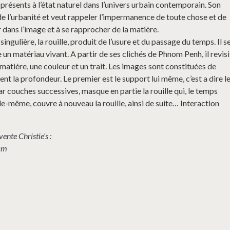
présents à l’état naturel dans l’univers urbain contemporain. Son
de l’urbanité et veut rappeler l’impermanence de toute chose et de
 dans l’image et à se rapprocher de la matière.
singulière, la rouille, produit de l’usure et du passage du temps. Il s
e un matériau vivant. A partir de ses clichés de Phnom Penh, il revis
ne matière, une couleur et un trait. Les images sont constituées de
ent la profondeur. Le premier est le support lui même, c’est a dire l
ar couches successives, masque en partie la rouille qui, le temps
lle-même, couvre à nouveau la rouille, ainsi de suite… Interaction
ente Christie’s :
0cm