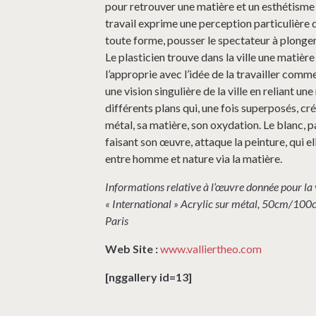
pour retrouver une matière et un esthétisme 
travail exprime une perception particulière 
toute forme, pousser le spectateur à plonger
Le plasticien trouve dans la ville une matière 
l’approprie avec l’idée de la travailler comm
une vision singulière de la ville en reliant u
différents plans qui, une fois superposés, cré
métal, sa matière, son oxydation. Le blanc, p
faisant son œuvre, attaque la peinture, qui e
entre homme et nature via la matière.
Informations relative à l’œuvre donnée pour la v
« International » Acrylic sur métal, 50cm/10
Paris
Web Site :
www.valliertheo.com
[nggallery id=13]