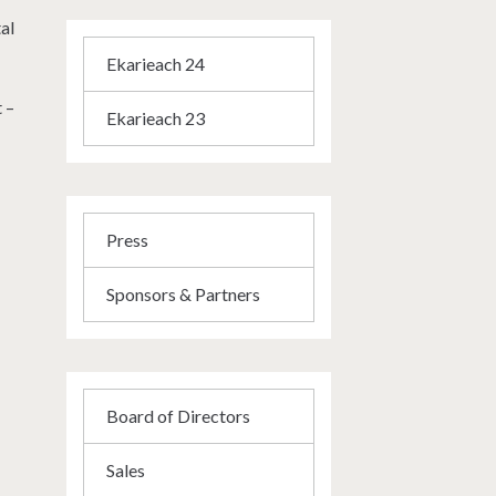
al
Ekarieach 24
t –
Ekarieach 23
e
Press
Sponsors & Partners
Board of Directors
Sales